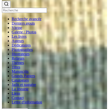
Recherche avancée
Derniers ajouts
Vitrine
Galerie / Photos
Les livres
Auteurs
Dédicataires
Photographes
Illustrateurs
Relieurs
Thèmes
Titres
Manuscrits
Grands Papiers
Catalogues
Jadis et naguère
La librairie
Liens
Contact
Lettre d'information