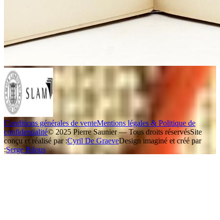
Conditions générales de vente
Mentions légales & Politique de
confidentialité
© 2025 Pierre Saunier — Tous droits réservés
Site
conçu et réalisé par :
Cyril De Graeve
Design imaginé et créé par
:
Serge Bilous