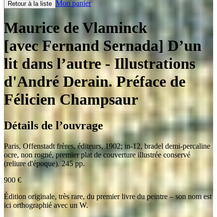
Mon panier
Retour à la liste
Maurice de Vlaminck
[avec Fernand Sernada] D’un
lit dans l’autre
- Illustrations
d'André Derain. Préface de
Félicien Champsaur
Détails de l’ouvrage
Paris
,
Offenstadt frères, éditeurs
,
1902
;
in-12
,
bradel demi-percaline
ocre, non rogné, premier plat de couverture illustrée conservé
(reliure d'époque). 245 pp.
900
€
Édition originale, très rare, du premier livre du peintre – son nom est
ici orthographié avec un W.