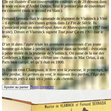
Elle est illustrée d’une couverture en couleurs et de 28 dessins dans
le texte en noir d’André Derain. Seul le premier plat de couverture
est conservé (mais le second est blanc).
Fernand Sernada était le camarade de régiment de Vlaminck à Vitré
– il écrivait alors des contes grivois dans
Le Fin de Siècle
. Ils
s’associent pour un nouvel opus
Ames de Mannequins
en 1907 (sur
le site). Derain et Vlaminck signent
Tout pour Ça
en 1903 (sur le
site).
D’un lit dans l’autre
relate les aventures amoureuses d’un jeune
homme qui échoue à perdre sa virginité dans un bordel – évocation
à peine voilée de la jeunesse de Vlaminck. On passe de la rue des
Cordeliers à Rouen, que célèbre une chanson de Mac Orlan, à un
Paris bien campé, tel qu’il était en 1900.
Si l’on en croit Champsaur,
le livre sent la jeunesse, le printemps, la
sève perdue, les germes au vent, le mauvais lieu parfois, l’âge des
semences jetés à tous les « yonis » du chemin.
Nous contacter
Ajouter au panier