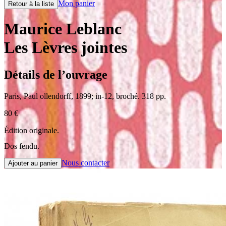
Mon panier
Retour à la liste
Maurice Leblanc
Les Lèvres jointes
Détails de l’ouvrage
Paris
,
Paul ollendorff
,
1899
;
in-12
,
broché. 318 pp.
80
€
Édition originale.
Dos fendu.
Nous contacter
Ajouter au panier