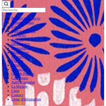
Recherche avancée
Derniers ajouts
Vitrine
Galerie / Photos
Les livres
Auteurs
Dédicataires
Photographes
Illustrateurs
Relieurs
Thèmes
Titres
Manuscrits
Grands Papiers
Catalogues
Jadis et naguère
La librairie
Liens
Contact
Lettre d'information