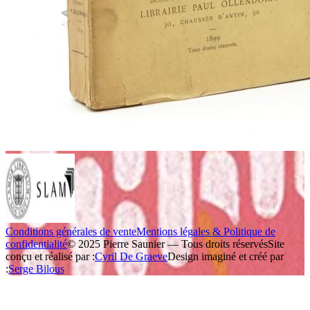
Conditions générales de vente
Mentions légales & Politique de
confidentialité
© 2025 Pierre Saunier — Tous droits réservés
Site
conçu et réalisé par :
Cyril De Graeve
Design imaginé et créé par
:
Serge Bilous