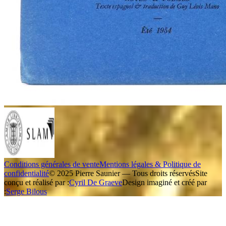
Conditions générales de vente
Mentions légales & Politique de
confidentialité
© 2025 Pierre Saunier — Tous droits réservés
Site
conçu et réalisé par :
Cyril De Graeve
Design imaginé et créé par
:
Serge Bilous