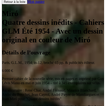
Mon panier
Retour à la liste
Miró
Quatre dessins inédits - Cahiers
GLM Été 1954
- Avec un dessin
original en couleur de Miró
Détails de l’ouvrage
Paris
,
G.L.M.
,
1954
;
in-12
,
broché 65 pp. & publicités éditeur.
6 000
€
Premier cahier de la nouvelle série, mis en pages et imprimé par Guy
Lévis Mano en mai et juin 1954 – tiré à 345 exemplaires sur vélin.
Au sommaire : René Char, André Frénaud, Maurice Blanchard,
André du Bouchet, Jean Cayrol, André Pieyre de Mandiargues et
Joan Miró pour "Quatre dessins inédits"