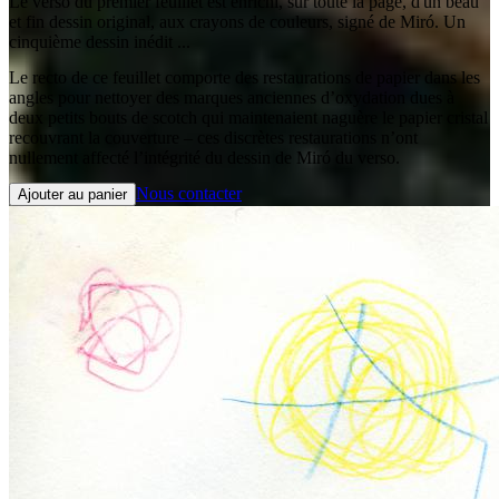
Le verso du premier feuillet est enrichi, sur toute la page, d'un beau
et fin dessin original, aux crayons de couleurs, signé de Miró. Un
cinquième dessin inédit ...
Le recto de ce feuillet comporte des restaurations de papier dans les
angles pour nettoyer des marques anciennes d’oxydation dues à
deux petits bouts de scotch qui maintenaient naguère le papier cristal
recouvrant la couverture – ces discrètes restaurations n’ont
nullement affecté l’intégrité du dessin de Miró du verso.
Nous contacter
Ajouter au panier