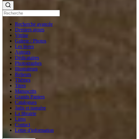
Recherche avancée
Derniers ajouts
Vitrine
Galerie / Photos
Les livres
Auteurs
Dédicataires
Photographes
Illustrateurs
Relieurs
Thèmes
Titres
Manuscrits
Grands Papiers
Catalogues
Jadis et naguère
La librairie
Liens
Contact
Lettre d'information