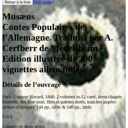
Mon panier
Retour à la liste
Musæus
Contes Populaires de
l'Allemagne. Traduits par A.
Cerfberr de Médelsheim
-
Edition illustrée de 300
vignettes allemandes
Détails de l’ouvrage
Paris
,
Gustave Havard
,
1846
;
2 volumes in-12 carré
,
demi-chagrin
bouteille, dos lisse orné, filets et palettes dorés, tranches jaspées
(reliure d'époque). 144 pp., table & 140 pp., table.
150
€
Complet en deux séries.