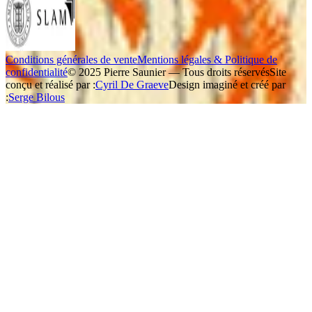
Conditions générales de vente
Mentions légales & Politique de
confidentialité
© 2025 Pierre Saunier — Tous droits réservés
Site
conçu et réalisé par :
Cyril De Graeve
Design imaginé et créé par
:
Serge Bilous