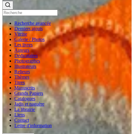
Recherche avancée
Derniers ajouts
Vitrine
Galerie / Photos
Les livres
Auteurs
Dédicataires
Photographes
Illustrateurs
Relieurs
Thèmes
Titres
Manuscrits
Grands Papiers
Catalogues
Jadis et naguère
La librairie
Liens
Contact
Lettre d'information