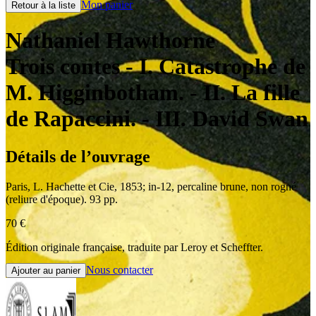
Mon panier
Retour à la liste
Nathaniel Hawthorne
Trois contes
- I. Catastrophe de
M. Higginbotham. - II. La fille
de Rapaccini. - III. David Swan
Détails de l’ouvrage
Paris
,
L. Hachette et Cie
,
1853
;
in-12
,
percaline brune, non rogné
(reliure d'époque). 93 pp.
70
€
Édition originale française, traduite par Leroy et Scheffter.
Nous contacter
Ajouter au panier