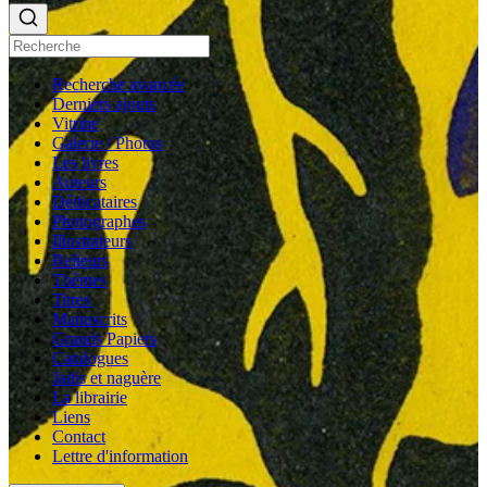
Recherche avancée
Derniers ajouts
Vitrine
Galerie / Photos
Les livres
Auteurs
Dédicataires
Photographes
Illustrateurs
Relieurs
Thèmes
Titres
Manuscrits
Grands Papiers
Catalogues
Jadis et naguère
La librairie
Liens
Contact
Lettre d'information