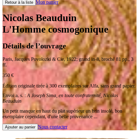
Mon panier
Retour à la liste
Nicolas Beauduin
L'Homme cosmogonique
Détails de l’ouvrage
Paris
,
Jacques Povolozki & Cie
,
1922
;
grand in-8
,
broché 81 pp., 3
ff.
350
€
Édition originale tirée à 300 exemplaires sur Alfa, sans grand papier.
Envoi a. s. :
A Joseph Sima, en toute confraternité, Nicolas
Beauduin
Un petit manque en haut du plat supérieur un brin insolé, bon
exemplaire cependant, d'une belle provenance ...
Nous contacter
Ajouter au panier