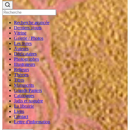
Recherche avancée
Derniers ajouts
Vitrine
Galerie / Photos
Les livres
Auteurs
Dédicataires
Photographes
Illustrateurs
Relieurs
Thèmes
Titres
Manuscrits
Grands Papiers
Catalogues
Jadis et naguère
La librairie
Liens
Contact
Lettre d'information