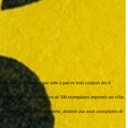
en noir de Picasso et une suite à part en trois couleurs des 6
l’éditeur. Le tirage courant est de 500 exemplaires imprimés sur vélin
pographiques courants. L'eau-forte, destinée aux seuls exemplaires de