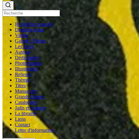
Recherche avancée
Derniers ajouts
Vitrine
Galerie / Photos
Les livres
Auteurs
Dédicataires
Photographes
Illustrateurs
Relieurs
Thèmes
Titres
Manuscrits
Grands Papiers
Catalogues
Jadis et naguère
La librairie
Liens
Contact
Lettre d'information