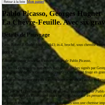
Mon panier
Retour à la liste
Pablo Picasso, Georges Hugnet
La Chèvre-Feuille. Avec six gra
Détails de l’ouvrage
Paris
,
Robert-J. Godet éditeur
,
1943
;
in-4
,
broché, sous chemise éditeur
8 000
€
Édition originale ornée de 6 zincographies de Pablo Picasso.
Un des 25 exemplaires numérotés sur vélin d’Arches signés par Georges 
zincographies du livre (jaune, rouge, vert) – c'est le seul tirage en gra
Le colophon indique en plus 6 exemplaires réservés à l’auteur et 3 exe
lafuma.
Il est précisé :
Les illustrations ont été gravées à l'eau-forte par Pab
tête, est une des six illustrations tirées en taille-douce sur les presse
Le livre et les suites en trois couleurs contenues sous une chemise im