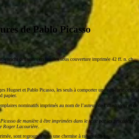
vures de Pablo Picasso
, enrichi des suites en feuilles sous couverture imprimée 42 ff. n. ch.
Hugnet et Pablo Picasso, les seuls à comporter une eau-forte originale 
nd papier.
mplaires nominatifs imprimés au nom de l’auteur, de l’illustrateur et de 
lo Picasso de manière à être imprimées dans le texte par les procédés ty
s de Roger Lacourière.
primée, sont regroupés sous une chemise à rabats éditeur.