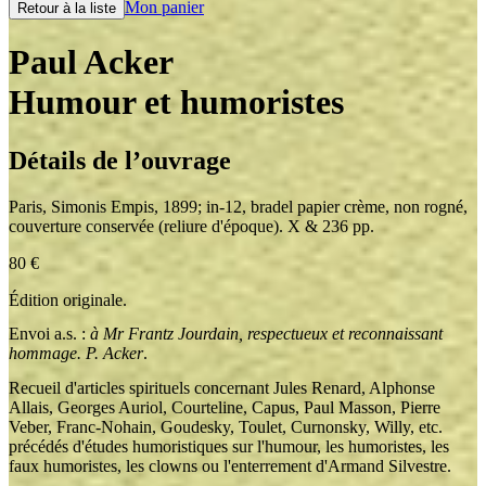
Mon panier
Retour à la liste
Paul Acker
Humour et humoristes
Détails de l’ouvrage
Paris
,
Simonis Empis
,
1899
;
in-12
,
bradel papier crème, non rogné,
couverture conservée (reliure d'époque). X & 236 pp.
80
€
Édition originale.
Envoi a.s. :
à Mr Frantz Jourdain, respectueux et reconnaissant
hommage. P. Acker
.
Recueil d'articles spirituels concernant Jules Renard, Alphonse
Allais, Georges Auriol, Courteline, Capus, Paul Masson, Pierre
Veber, Franc-Nohain, Goudesky, Toulet, Curnonsky, Willy, etc.
précédés d'études humoristiques sur l'humour, les humoristes, les
faux humoristes, les clowns ou l'enterrement d'Armand Silvestre.