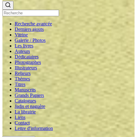
Recherche avancée
Derniers ajouts
Vitrine
Galerie / Photos
Les livres
Auteurs
Dédicataires
Photographes
Illustrateurs
Relieurs
Thèmes
Titres
Manuscrits
Grands Papiers
Catalogues
Jadis et naguère
La librairie
Liens
Contact
Lettre d'information