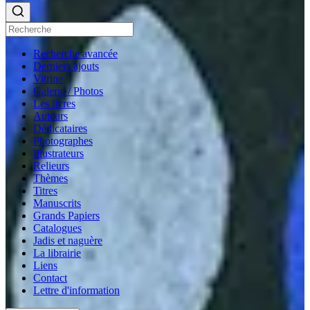
Recherche avancée
Derniers ajouts
Vitrine
Galerie / Photos
Les livres
Auteurs
Dédicataires
Photographes
Illustrateurs
Relieurs
Thèmes
Titres
Manuscrits
Grands Papiers
Catalogues
Jadis et naguère
La librairie
Liens
Contact
Lettre d'information