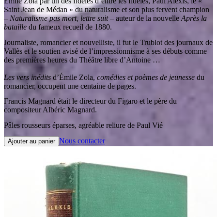
Émile Zola par un des fidèles d’entre les fidèles, Paul Alexis, le «
Saint Jean de Médan » du naturalisme et son plus fervent champion
–
Naturalisme pas mort, lettre suit
– auteur de la nouvelle
Après la
bataille
du fameux recueil de 1880.
Journaliste, romancier et nouvelliste, il fut le Trublot des journaux de
Vallès et le soutien avisé de l’impressionnisme à ses débuts comme
des premières heures du Théâtre libre d’Antoine …
Les vers inédits
d’Émile Zola,
comédies et poèmes de jeunesse
du
romancier, occupent une centaine de pages.
Francis Magnard était le directeur du Figaro et le père du
compositeur Albéric Magnard.
Pâles rousseurs éparses, agréable reliure de Paul Vié
Nous contacter
Ajouter au panier