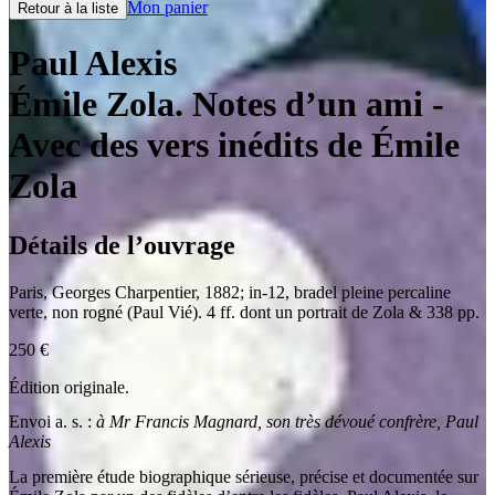
Mon panier
Retour à la liste
Paul Alexis
Émile Zola. Notes d’un ami
-
Avec des vers inédits de Émile
Zola
Détails de l’ouvrage
Paris
,
Georges Charpentier
,
1882
;
in-12
,
bradel pleine percaline
verte, non rogné (Paul Vié). 4 ff. dont un portrait de Zola & 338 pp.
250
€
Édition originale.
Envoi a. s. :
à Mr Francis Magnard, son très dévoué confrère, Paul
Alexis
La première étude biographique sérieuse, précise et documentée sur