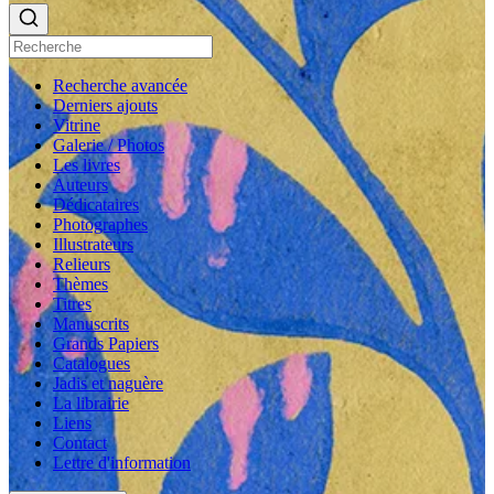
Recherche avancée
Derniers ajouts
Vitrine
Galerie / Photos
Les livres
Auteurs
Dédicataires
Photographes
Illustrateurs
Relieurs
Thèmes
Titres
Manuscrits
Grands Papiers
Catalogues
Jadis et naguère
La librairie
Liens
Contact
Lettre d'information