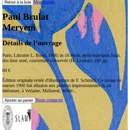
Mon panier
Retour à la liste
Paul Brulat
Meryem
Détails de l’ouvrage
Paris
,
Librairie L. Borel
,
1900
;
in-16 étroit
,
demi-maroquin brun,
dos lisse orné, couverture conservée (H. Lesieur). 184 pp.
80
€
Édition originale ornée d'illustrations de F. Schmidt. Ce roman de
mœurs 1900 fait allusion aux peintres impresionnistes et, en
littérature, à Verlaine, Mallarmé, Wilde...
Nous contacter
Ajouter au panier