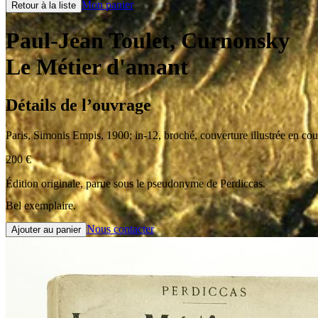
Mon panier
Retour à la liste
Paul-Jean Toulet, Curnonsky
Le Métier d'amant
Détails de l’ouvrage
Paris
,
Simonis Empis
,
1900
;
in-12
,
broché, couverture illustrée en co
200
€
Édition originale, parue sous le pseudonyme de Perdiccas.
Bel exemplaire.
Nous contacter
Ajouter au panier