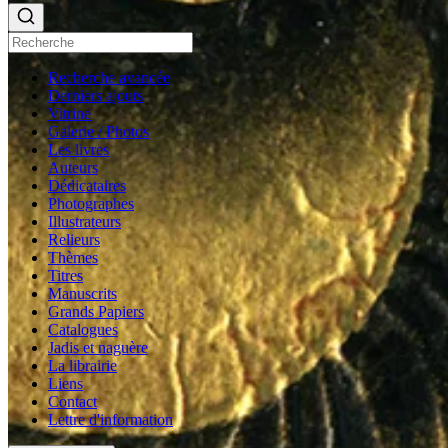
Recherche avancée
Derniers ajouts
Vitrine
Galerie / Photos
Les livres
Auteurs
Dédicataires
Photographes
Illustrateurs
Relieurs
Thèmes
Titres
Manuscrits
Grands Papiers
Catalogues
Jadis et naguère
La librairie
Liens
Contact
Lettre d'information