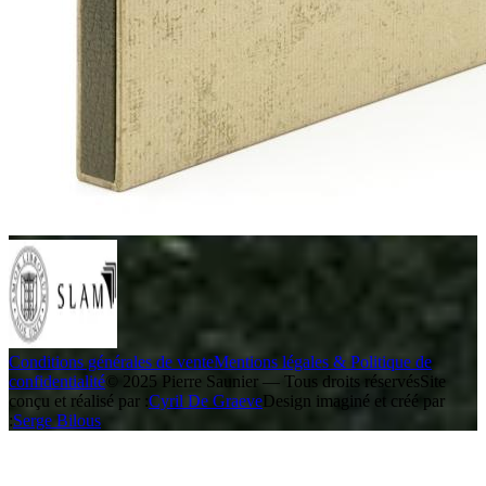
Conditions générales de vente
Mentions légales & Politique de
confidentialité
© 2025 Pierre Saunier — Tous droits réservés
Site
conçu et réalisé par :
Cyril De Graeve
Design imaginé et créé par
:
Serge Bilous