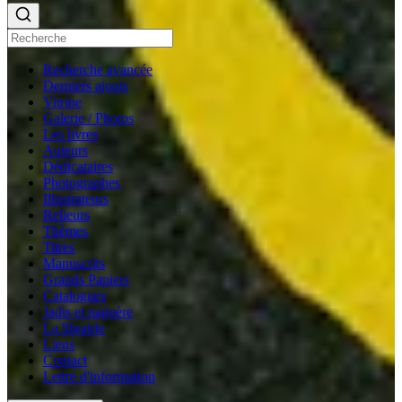
Recherche avancée
Derniers ajouts
Vitrine
Galerie / Photos
Les livres
Auteurs
Dédicataires
Photographes
Illustrateurs
Relieurs
Thèmes
Titres
Manuscrits
Grands Papiers
Catalogues
Jadis et naguère
La librairie
Liens
Contact
Lettre d'information