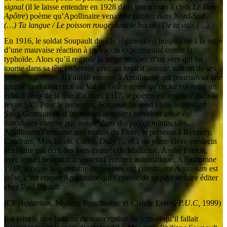
signal
(il le laisse entendre en 1928 dans son roman à clefs
Le Bon
Apôtre
) poème qu’Apollinaire venait de publier dans
Nord-Sud :
(…) Ta langue / Le poisson rouge dans le bocal / De ta voix (…).
En 1916, le soldat Soupault du 33e régiment est hospitalisé à la suite
d’une mauvaise réaction à un vaccin expérimental contre la
typhoïde. Alors qu’il regarde la neige tomber, d’un vers qui lui
tourne dans sa tête enfiévrée avec
un bruit d’insecte,
naît un de ses
premiers poèmes. Il l’aurait envoyé à Apollinaire qui poursuivait une
longue convalescence au Val de Grâce après qu’on lui eut retiré un
éclat d’obus de la tête. En mars 1917, le poème est imprimé dans la
revue
SIC
. Pour le remercier, Soupault lui rend visite boulevard
Saint-Germain
où d’immenses armoires semblent avoir été
introduites comme par magie dans des pièces minuscules.
Apollinaire l’entraine aux mardis du Flore, le présente à Reverdy,
Cendrars, Max Jacob, Carco, Dufy … et à un jeune élève-médecin
auxiliaire qui écrit des vers inspirés de Mallarmé, André Breton,
avec lequel Soupault inventera l’écriture automatique. A l’automne
1917, lorsque la quinzaine de poèmes qui constituent
Aquarium
est
prête, c’est encore Apollinaire qui l’envoie
de sa part
se faire éditer
chez Paul Birault.
(Cf.
Aquarium
, Myriam Boucharenc et Claude Leroy,
P.U.C,
1999)
Est joint le rare bulletin de souscription du recueil qu’il fallait