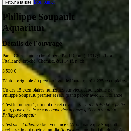
Mon panier
Retour à la liste
Philippe Soupault
Aquarium
Détails de l’ouvrage
Paris
,
Chez l'auteur (imprimerie Paul Birault)
,
1917
;
in-12 à
l’italienne
,
broché. Chemise, étui 14 ff. n. ch.
3 500
€
Édition originale du premier livre de l’auteur, tiré à 235 exemplaires.
Un des 15 exemplaires numérotés sur vieux Japon, signé par
Philippe Soupault, premier et seul grand papier avec 20 Hollande.
C’est le numéro 1, enrichi de cet envoi a. s. :
à ma très chère petite
sœur, pour qu’elle se souvienne des poèmes qu’elle a vu naître,
Philippe Soupault
C’est sous
l’attentive
bienveillance d’Apollinaire que Soupault
devint vraiment poète et publia
Aquarium
– un titre jailli de
Fusée-