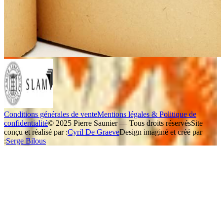
Conditions générales de vente
Mentions légales & Politique de
confidentialité
© 2025 Pierre Saunier — Tous droits réservés
Site
conçu et réalisé par :
Cyril De Graeve
Design imaginé et créé par
:
Serge Bilous