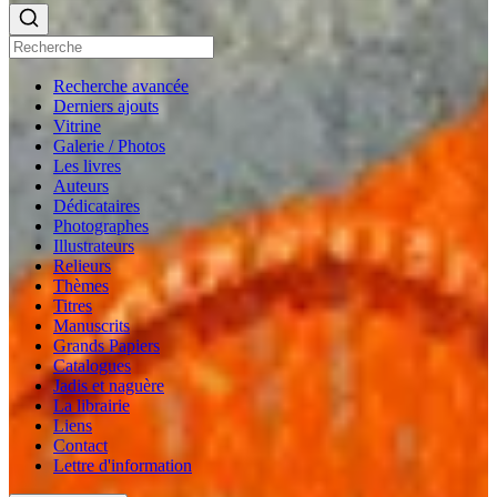
Recherche avancée
Derniers ajouts
Vitrine
Galerie / Photos
Les livres
Auteurs
Dédicataires
Photographes
Illustrateurs
Relieurs
Thèmes
Titres
Manuscrits
Grands Papiers
Catalogues
Jadis et naguère
La librairie
Liens
Contact
Lettre d'information