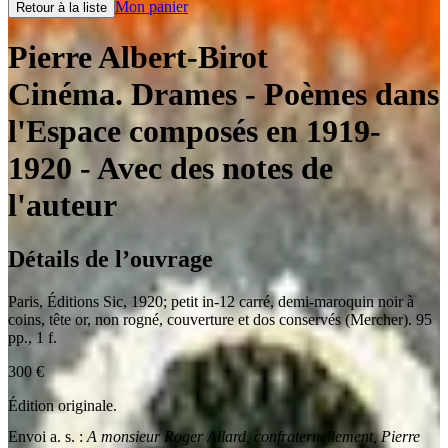
Mon panier
Retour à la liste
Pierre Albert-Birot
Cinéma. Drames - Poèmes dans
l'Espace composés en 1919-
1920
- Avec des notes de
l'auteur
Détails de l’ouvrage
Paris
,
Éditions Sic
,
1920
;
petit in-12 carré
,
demi-maroquin noir à
coins, tête or, non rogné, couverture et dos conservés (Mercher). 95
pp., 1 f.
300
€
Édition originale.
Envoi a. s. :
A monsieur Roger Allard, confraternellement, Pierre