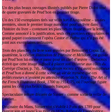
Un des plus beaux ouvrages illustrés publiés par Pierre Didot orné
de quatre gravures de Prud’hon en premier tirage.
Un des 150 exemplaires tirés sur vélin fort d'Angoulême – un des
premiers, sinon le premier tirage numéroté pour un livre dans
l'histoire du livre – contenant les planches en tirage avant la lettre.
Comme annoncé à la justification, seuls ces premiers exemplaires en
grand papier contiennent l’opéra
Castor et Pollux
qui n’a pas été
joint aux exemplaires ordinaires.
Trois des planches du livre sont gravées par Beisson et Copia. La
quatrième, la célèbre illustration de
Phrosine et Mélidore,
est gravée
par Prud’hon lui-même et passe pour un chef-d’œuvre – Delacroix
écrivit que cette image
suffisait à placer son créateur aux côtés du
Corrège
(Dacier, p. 74).
Aucun dessin rococo n’est aussi voluptueux
et Prud’hon a donné à cette scène un air de mystère que ces
prédécesseurs n’avaient pu atteindre
(Gordon N. Ray –
The Art of
the French Illustrated Book, 1700 to 1914,
75, où l’ouvrage figure
parmi les cent plus beaux illustrés français).
Spectaculaire reliure décorée de Simier – comme sortie la veille de
l’atelier...
Originaire du Mans, Simier vint s’établir à Paris dès 1789 pour
exercer son art jusqu’à sa mort en 1826. Relieur de l’Impératrice