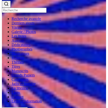
Recherche avancée
Derniers ajouts
Vitrine
Galerie / Photos
Les livres
Auteurs
Dédicataires
Photographes
Illustrateurs
Relieurs
Thèmes
Titres
Manuscrits
Grands Papiers
Catalogues
Jadis et naguère
La librairie
Liens
Contact
Lettre d'information