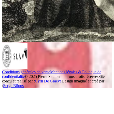
Conditions générales de vente
Mentions légales & Politique de
confidentialité
© 2025 Pierre Saunier — Tous droits réservés
Site
conçu et réalisé par :
Cyril De Graeve
Design imaginé et créé par
:
Serge Bilous