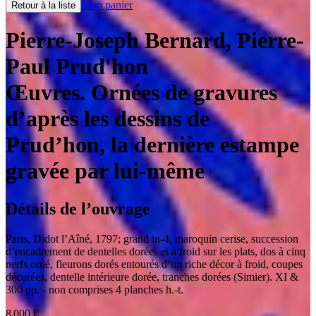
Mon panier
Retour à la liste
Pierre-Joseph Bernard, Pierre-
Paul Prud'hon
Œuvres. Ornées de gravures
d’après les dessins de
Prud’hon, la dernière estampe
gravée par lui-même
Détails de l’ouvrage
Paris
,
Didot l’Aîné
,
1797
;
grand in-4
,
maroquin cerise, succession
d’encadrement de dentelles dorées et à froid sur les plats, dos à cinq
nerfs orné, fleurons dorés entourés d’un riche décor à froid, coupes
décorées, dentelle intérieure dorée, tranches dorées (Simier). XI &
300 pp. - non comprises 4 planches h.-t.
8 000
€