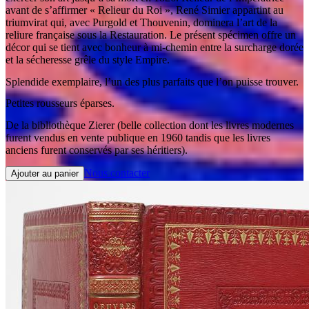
avant de s’affirmer « Relieur du Roi », René Simier appartint au
triumvirat qui, avec Purgold et Thouvenin, dominera l’art de la
reliure française sous la Restauration. Le présent spécimen offre un
décor qui se tient avec bonheur à mi-chemin entre la surcharge dorée
et la sécheresse grêle du style Empire.
Splendide exemplaire, l’un des plus parfaits que l’on puisse trouver.
Petites rousseurs éparses.
De la bibliothèque Zierer (belle collection dont les livres modernes
furent vendus en vente publique en 1960 tandis que les livres
anciens furent conservés par ses héritiers).
Nous contacter
Ajouter au panier