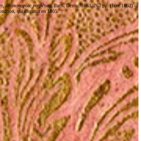
stes, un monopole perpétuel.
Paris, Dentu, 1863. 262 pp. (1ere 1862) –
roudhon, qui disparut en 1865.