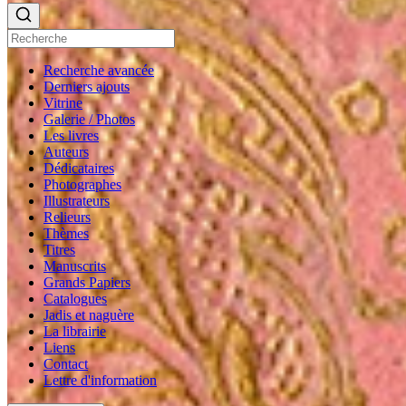
Recherche avancée
Derniers ajouts
Vitrine
Galerie / Photos
Les livres
Auteurs
Dédicataires
Photographes
Illustrateurs
Relieurs
Thèmes
Titres
Manuscrits
Grands Papiers
Catalogues
Jadis et naguère
La librairie
Liens
Contact
Lettre d'information