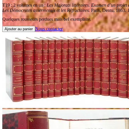
T19 : 2 volumes en un :
Les Majorats littéraires. Examen d’un projet d
Les Démocrates assermentés et les Réfractaires.
Paris, Dentu, 1863. 1
Quelques rousseurs perdues mais bel exemplaire.
Nous contacter
Ajouter au panier