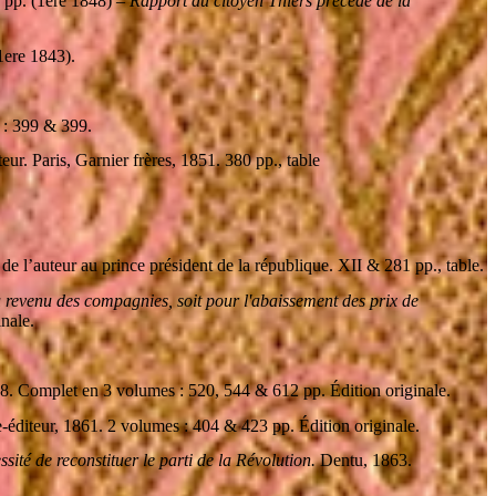
 pp. (1ere 1848) –
Rapport du citoyen Thiers précédé de la
1ere 1843).
 : 399 & 399.
eur. Paris, Garnier frères, 1851. 380 pp., table
 de l’auteur au prince président de la république. XII & 281 pp., table.
u revenu des compagnies, soit pour l'abaissement des prix de
inale.
58. Complet en 3 volumes : 520, 544 & 612 pp. Édition originale.
re-éditeur, 1861. 2 volumes : 404 & 423 pp. Édition originale.
sité de reconstituer le parti de la Révolution.
Dentu, 1863.