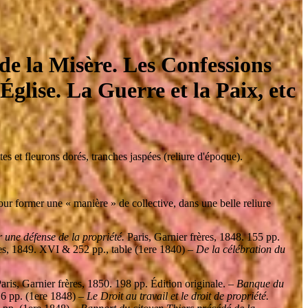
de la Misère. Les Confessions
Église. La Guerre et la Paix, etc
tes et fleurons dorés, tranches jaspées (reliure d'époque).
ur former une « manière » de collective, dans une belle reliure
 une défense de la propriété.
Paris, Garnier frères, 1848. 155 pp.
es, 1849. XVI & 252 pp., table (1ere 1840) –
De la célébration du
aris, Garnier frères, 1850. 198 pp. Édition originale. –
Banque du
6 pp. (1ere 1848) –
Le Droit au travail et le droit de propriété.