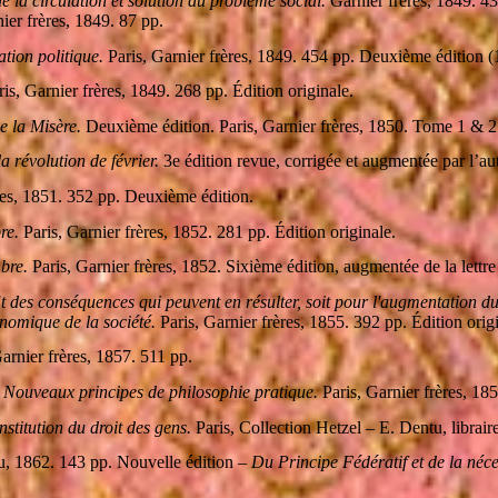
e la circulation et solution du problème social.
Garnier frères, 1849. 43
ier frères, 1849. 87 pp.
tion politique.
Paris, Garnier frères, 1849. 454 pp. Deuxième édition (
is, Garnier frères, 1849. 268 pp. Édition originale.
e la Misère.
Deuxième édition. Paris, Garnier frères, 1850. Tome 1 & 2
a révolution de février.
3e édition revue, corrigée et augmentée par l’aut
res, 1851. 352 pp. Deuxième édition.
re.
Paris, Garnier frères, 1852. 281 pp. Édition originale.
bre.
Paris, Garnier frères, 1852. Sixième édition, augmentée de la lettre
t des conséquences qui peuvent en résulter, soit pour l'augmentation d
conomique de la société.
Paris, Garnier frères, 1855. 392 pp. Édition orig
arnier frères, 1857. 511 pp.
e. Nouveaux principes de philosophie pratique.
Paris, Garnier frères, 18
nstitution du droit des gens.
Paris, Collection Hetzel – E. Dentu, librai
u, 1862. 143 pp. Nouvelle édition –
Du Principe Fédératif et de la néces