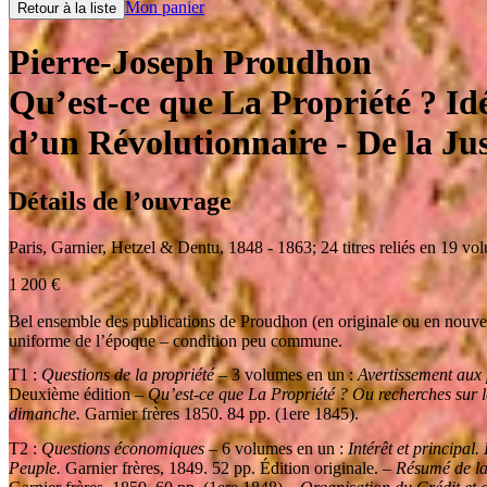
Mon panier
Retour à la liste
Pierre-Joseph Proudhon
Qu’est-ce que La Propriété ? Idé
d’un Révolutionnaire
- De la Ju
Détails de l’ouvrage
Paris
,
Garnier, Hetzel & Dentu
,
1848 - 1863
;
24 titres reliés en 19 vo
1 200
€
Bel ensemble des publications de Proudhon (en originale ou en nouvell
uniforme de l’époque – condition peu commune.
T1 :
Questions de la propriété
– 3 volumes en un :
Avertissement aux 
Deuxième édition –
Qu’est-ce que La Propriété ? Ou recherches sur 
dimanche.
Garnier frères 1850. 84 pp. (1ere 1845).
T2 :
Questions économiques
– 6 volumes en un :
Intérêt et principal
Peuple.
Garnier frères, 1849. 52 pp. Édition originale. –
Résumé de la