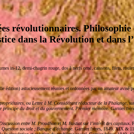
es révolutionnaires. Philosophie 
stice dans la Révolution et dans l’
lumes in-12
,
demi-chagrin rouge, dos à nerfs orné, caissons, filets, roulet
e édition) astucieusement réunies et ordonnées par un amateur avisé po
propriétaires, ou Lettre à M. Considérant rédacteur de la Phalange, sur
le principe du droit et du gouvernement. Premier mémoire.
Garnier frèr
. Discussion entre M. Proudhon et M. Bastiat sur l’intérêt des capitaux.
P
 Question sociale ; Banque d’échange.
Garnier frères, 1849. XIX & 11