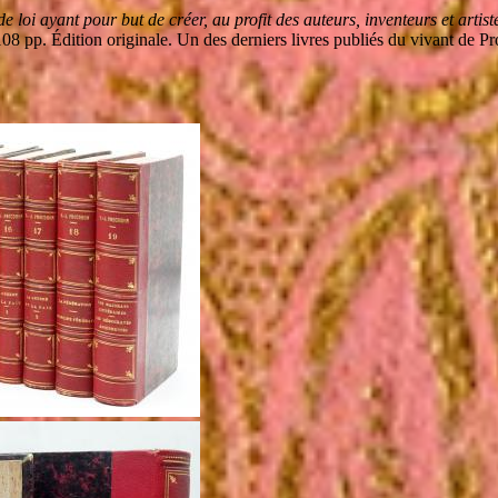
e loi ayant pour but de créer, au profit des auteurs, inventeurs et arti
08 pp. Édition originale. Un des derniers livres publiés du vivant de P