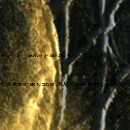
erture et dos conservés (reliure d'époque). 464 pp.
et ex-libris et note au crayon :
A. Joly-Segalen (non responsable des mo