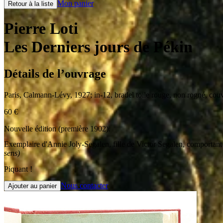
Mon panier
Retour à la liste
Pierre Loti
Les Derniers jours de Pékin
Détails de l’ouvrage
Paris
,
Calmann-Lévy
,
1927
;
in-12
,
bradel toile rouge, non rogné, couv
60
€
Nouvelle édition (première 1902).
Exemplaire d'Annie Joly-Segalen, fille de Victor Segalen, comportant c
sens)
Piquant !
Nous contacter
Ajouter au panier