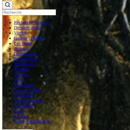
Recherche avancée
Derniers ajouts
Vitrine
Galerie / Photos
Les livres
Auteurs
Dédicataires
Photographes
Illustrateurs
Relieurs
Thèmes
Titres
Manuscrits
Grands Papiers
Catalogues
Jadis et naguère
La librairie
Liens
Contact
Lettre d'information