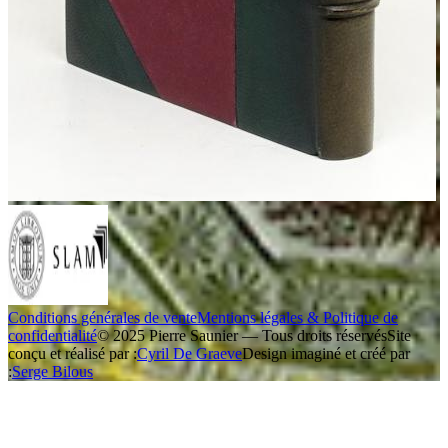
Conditions générales de vente
Mentions légales & Politique de
confidentialité
© 2025 Pierre Saunier — Tous droits réservés
Site
conçu et réalisé par :
Cyril De Graeve
Design imaginé et créé par
:
Serge Bilous