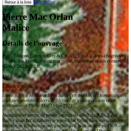
Mon panier
Retour à la liste
Pierre Mac Orlan
Malice
Détails de l’ouvrage
Paris
,
Éditions Georges Crès & Cie
,
1923
;
in-12
,
demi-chagrin vert
à coins, dos à nerfs, tête or, non rogné, couverture et dos conservés
(Goix). 242 pp., 2 ff.
160
€
Édition originale.
Envoi a. s. :
à Monsieur Léon Bailby, en très sincère hommage, ces
quelques souvenirs, derrière l'écran / de tout cœur / son vieux
collaborateur Pierre Mac Orlan 1923
Journaliste et patron de presse fameux du début du XXe, Léon
Bailby avait fait collaborer le jeune Mac Orlan dans son supplément
littéraire de
L'Intransigeant,
journal qu'il avait racheté en 1909 - ce
supplément quotidien était alors dirigé par Fernand Divoire