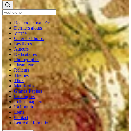
Recherche avancée
Derniers ajouts
Vitrine
Galerie / Photos
Les livres
Auteurs
Dédicataires
Photographes
Illustrateurs
Relieurs
Thèmes
Titres
Manuscrits
Grands Papiers
Catalogues
Jadis et naguère
La librairie
Liens
Contact
Lettre d'information