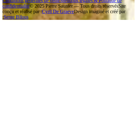
Conditions générales de vente
Mentions légales & Politique de
confidentialité
© 2025 Pierre Saunier — Tous droits réservés
Site
conçu et réalisé par :
Cyril De Graeve
Design imaginé et créé par
:
Serge Bilous