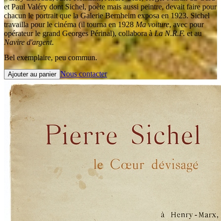
et Paul Valéry dont Sichel, poète mais aussi peintre, devait faire pour
chacun le portrait que la Galerie Bernheim exposa en 1923. Sichel
travailla pour le cinéma (il tourna en 1928
Ma voiture
, avec pour
opérateur le grand Georges Périnal), collabora à
La N.R.F.
et au
Navire d'argent
.
Bel exemplaire, peu commun.
Nous contacter
Ajouter au panier