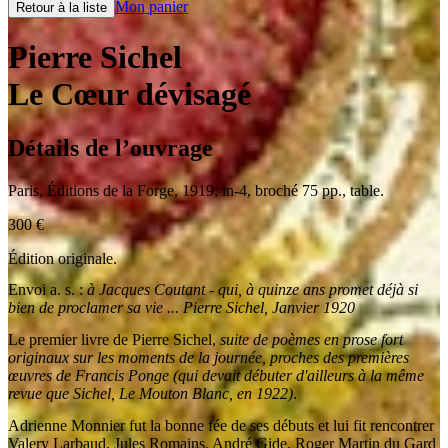
Mon panier
Retour à la liste
Pierre Sichel
Le Cœur dévisagé
Détails de l’ouvrage
Paris
,
Éditions de la Forge
,
1919
;
in-4
,
broché 75 pp., table.
300
€
Édition originale.
Envoi a. s. :
à Jacques Coutant - qui, à quinze ans promet déjà si
bien de proclamer sa vie ... Pierre Sichel, Janvier 1920
Le premier livre de Pierre Sichel,
suite de poèmes en prose fort
originaux sur les moments de la journée, proches des premières
œuvres de Francis Ponge (qui devait débuter d'ailleurs à la même
revue que Sichel, Le Mouton Blanc, en 1922)
.
Adrienne Monnier fut la bonne fée de ses débuts et lui fit rencontrer
Valery Larbaud, Jules Romains, André Gide, Roger Martin du Gard