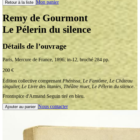
Mon panier
Retour à la liste
Remy de Gourmont
Le Pélerin du silence
Détails de l’ouvrage
Paris
,
Mercure de France
,
1896
;
in-12
,
broché 284 pp.
200
€
Édition collective comprenant
Phénissa, Le Fantôme, Le Château
singulier, Le Livre des litanies, Théâtre muet, Le Pélerin du silence
.
Frontispice d'Armand Seguin tiré en bleu.
Nous contacter
Ajouter au panier