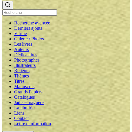
Recherche avancée
Derniers ajouts
Vitrine
Galerie / Photos
Les livres
Auteurs
Dédicataires
Photographes
Illustrateurs
Relieurs
Thèmes
Titres
Manuscrits
Grands Papiers
Catalogues
Jadis et naguère
La librairie
Liens
Contact
Lettre d'information