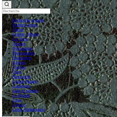
Recherche avancée
Derniers ajouts
Vitrine
Galerie / Photos
Les livres
Auteurs
Dédicataires
Photographes
Illustrateurs
Relieurs
Thèmes
Titres
Manuscrits
Grands Papiers
Catalogues
Jadis et naguère
La librairie
Liens
Contact
Lettre d'information