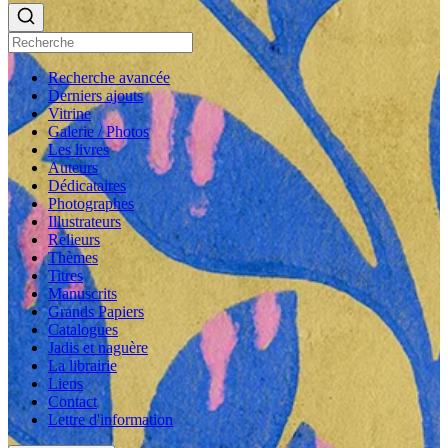
Recherche avancée
Derniers ajouts
Vitrine
Galerie / Photos
Les livres
Auteurs
Dédicataires
Photographes
Illustrateurs
Relieurs
Thèmes
Titres
Manuscrits
Grands Papiers
Catalogues
Jadis et naguère
La librairie
Liens
Contact
Lettre d'information