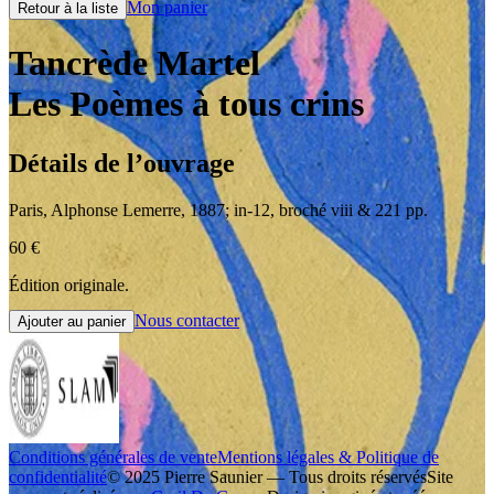
Mon panier
Retour à la liste
Tancrède Martel
Les Poèmes à tous crins
Détails de l’ouvrage
Paris
,
Alphonse Lemerre
,
1887
;
in-12
,
broché viii & 221 pp.
60
€
Édition originale.
Nous contacter
Ajouter au panier
Conditions générales de vente
Mentions légales & Politique de
confidentialité
© 2025 Pierre Saunier — Tous droits réservés
Site