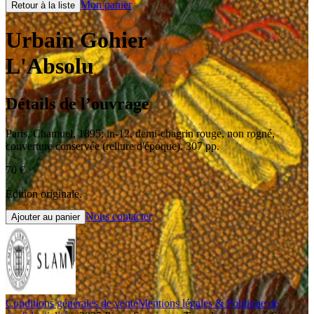
Mon panier
Retour à la liste
Urbain Gohier
L'Absolu
Détails de l’ouvrage
Paris
,
Chamuel
,
1895
;
in-12
,
demi-chagrin rouge, non rogné,
couverture conservée (reliure d'époque). 307 pp.
70
€
Édition originale.
Nous contacter
Ajouter au panier
Conditions générales de vente
Mentions légales & Politique de