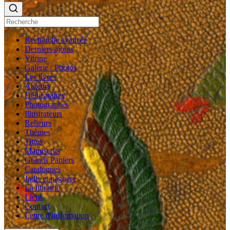
Recherche avancée
Derniers ajouts
Vitrine
Galerie / Photos
Les livres
Auteurs
Dédicataires
Photographes
Illustrateurs
Relieurs
Thèmes
Titres
Manuscrits
Grands Papiers
Catalogues
Jadis et naguère
La librairie
Liens
Contact
Lettre d'information